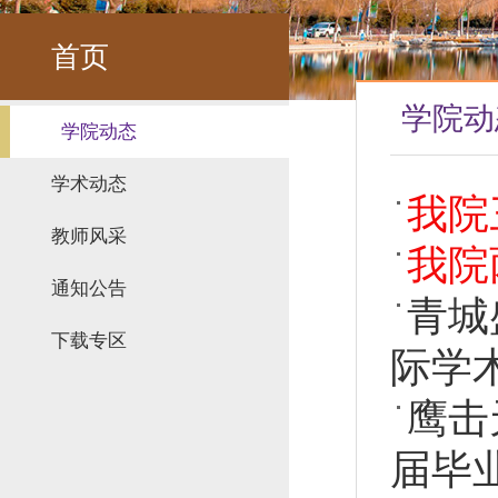
首页
学院动
学院动态
学术动态
我院
教师风采
我院
通知公告
青城
下载专区
际学
鹰击
届毕