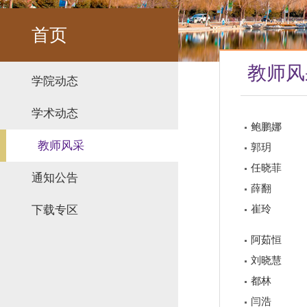
首页
教师风
学院动态
学术动态
鲍鹏娜
教师风采
郭玥
任晓菲
通知公告
薛翻
崔玲
下载专区
阿茹恒
刘晓慧
都林
闫浩