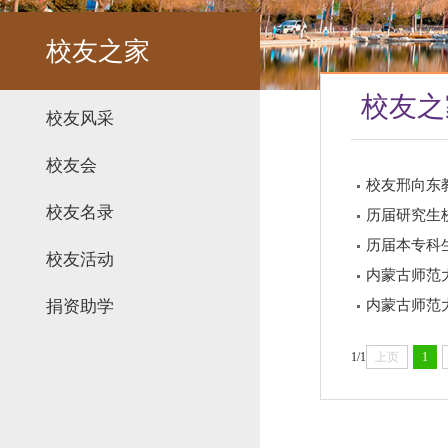
校友之家
校友之
校友风采
校友会
校友邢向东
校友名录
历届研究生
历届本专科
校友活动
内蒙古师范
内蒙古师范
捐资助学
1/1
上页
1