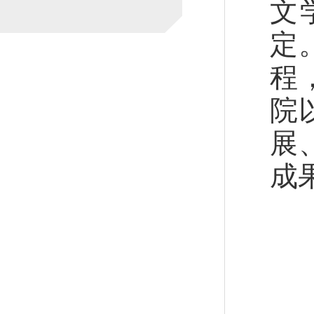
文
定
程
院
展
成