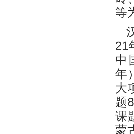
等
2
中
年
大
题
课
蒙