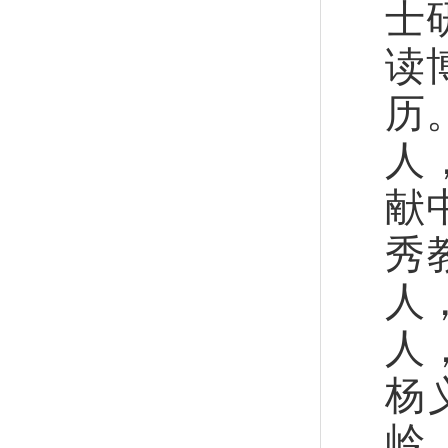
士
读
历
人
献
秀
人
人
杨
岭