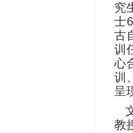
究
士
古
训
心
训
呈
教