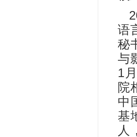
语
秘
与
1
院
中
基
人