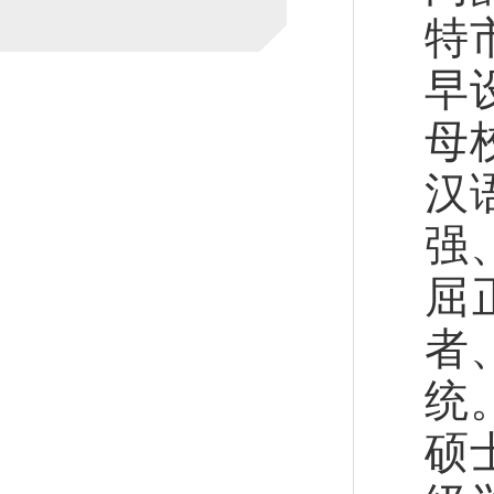
特
早
母
汉
强
屈
者
统
硕