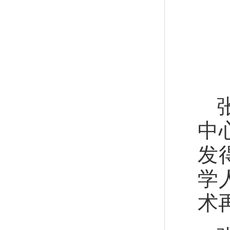
中
发
学
术