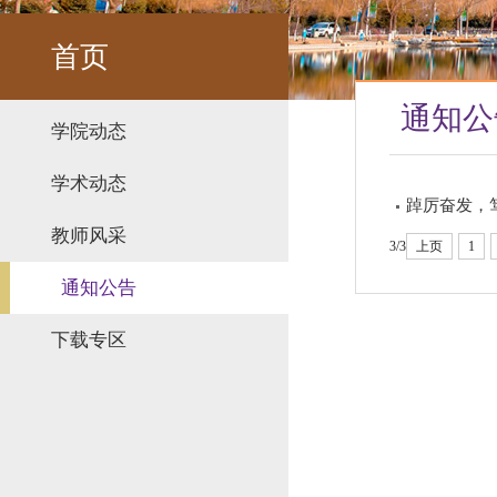
首页
通知公
学院动态
学术动态
踔厉奋发，
教师风采
3/3
上页
1
通知公告
下载专区