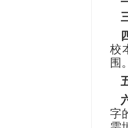
校
围
字
需