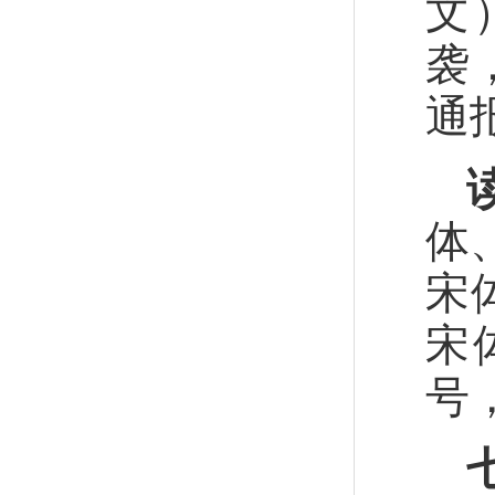
文
袭
通
体
宋
宋
号