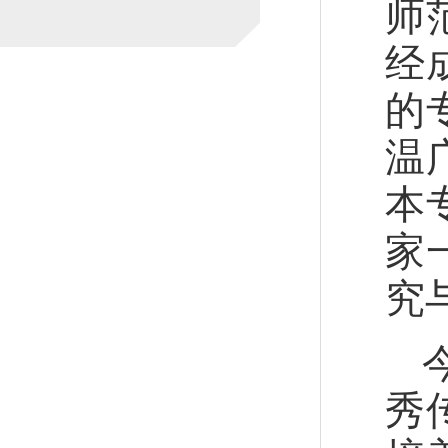
师
经
的
温
本
家
究
秀