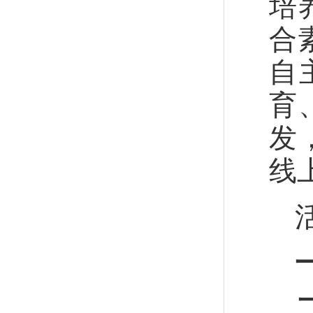
培
合
自
育
发
线