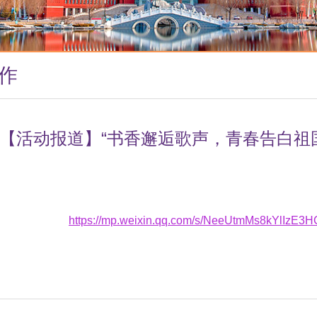
作
【活动报道】“书香邂逅歌声，青春告白祖
https://mp.weixin.qq.com/s/NeeUtmMs8kYlIzE3